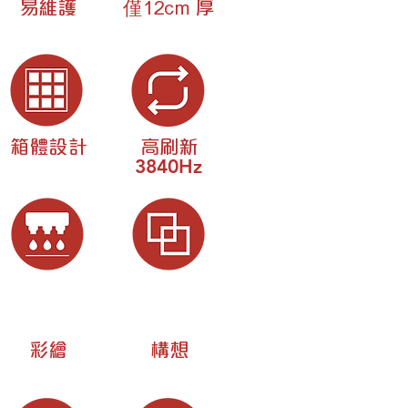
僅
易維護
12cm
厚
箱體設計
高刷新
3840Hz
彩繪
構想