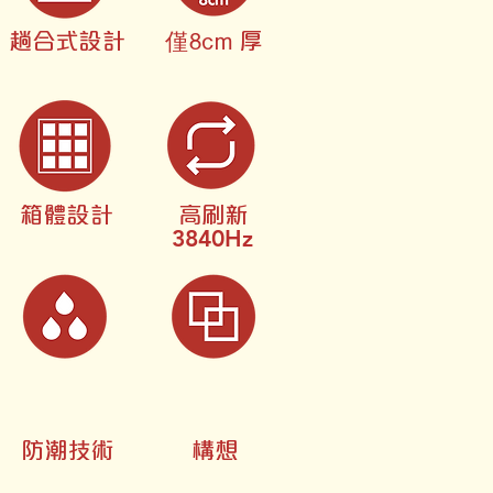
僅
趟合式設計
8cm
厚
箱體設計
高刷新
3840Hz
防潮技術
構想