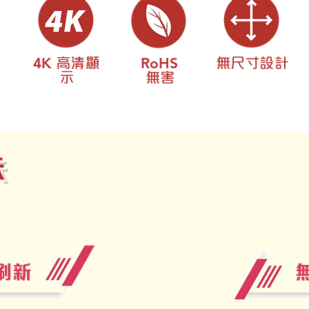
4K
RoHS
高清顯
無尺寸設計
示
無害
示
刷新