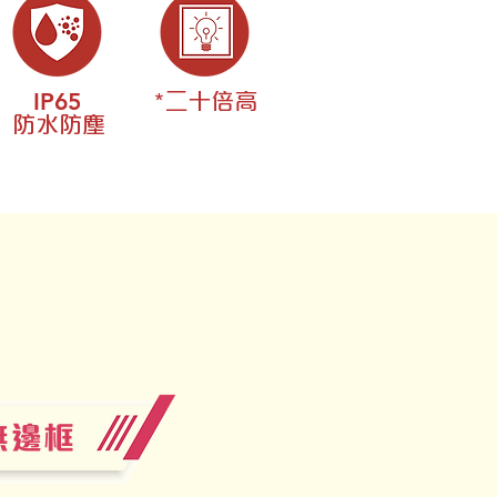
IP65
*二十倍高
防水防塵
無邊框