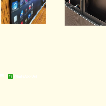
988
WhatsApp Us!