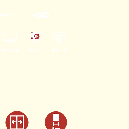
pp Us!
移動電視架
防反光貼
閉路電視