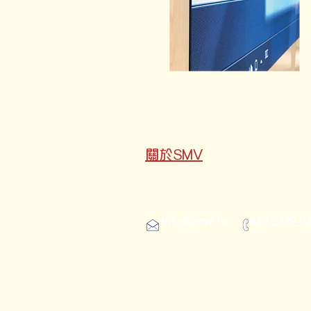
關於SMV
info@smv.hk
852 2399 0