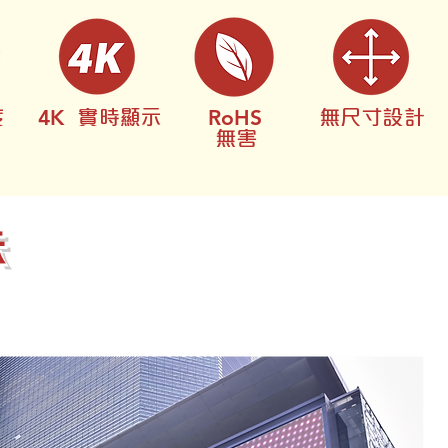
4K
RoHS
度
實時顯示
無尺寸設計
無害
示