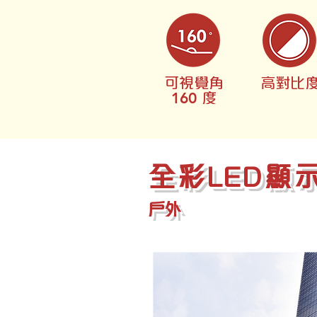
可視覺角
高對比
160
度
全彩LED顯
戶外