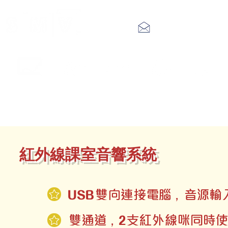
info@smv.hk
觸控顯示屏
LED 顯示器
告示系統
音響系統
IP廣播系統
紅外線課室音響系統
USB
，
雙向連接電腦
音源輸
2
，
雙通道
支紅外線咪同時使