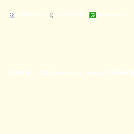
info@smv.hk
852 2399 0988
WhatsApp Us!
版權所有 © 2024 Smartvote Limited 保留所有