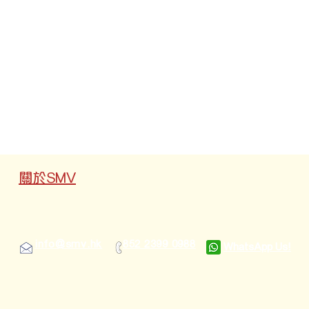
關於SMV
info@smv.hk
852 2399 0988
WhatsApp Us!