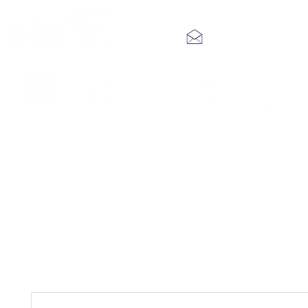
info@smv.hk
Interactive
LED Video
Digital
Audio
IP Public
Touch Panel
Wall
Signage
System
Address